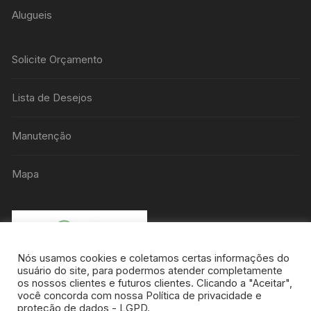
Alugueis
Solicite Orçamento
Lista de Desejos
Manutenção
Mapa
Nós usamos cookies e coletamos certas informações do
usuário do site, para podermos atender completamente
os nossos clientes e futuros clientes. Clicando a "Aceitar",
você concorda com nossa Política de privacidade e
proteção de dados - LGPD.