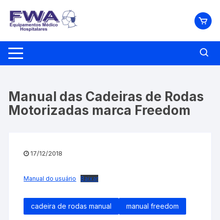
Pular
para
o
conteúdo
Manual das Cadeiras de Rodas
Motorizadas marca Freedom
17/12/2018
Manual do usuário
Baixar
cadeira de rodas manual
manual freedom