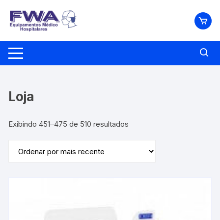
Pular
para
o
conteúdo
Loja
Classificado
Exibindo 451–475 de 510 resultados
por
mais
recente