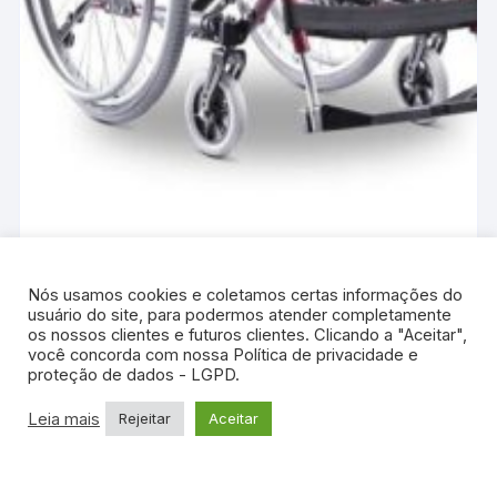
Cadeira de Rodas – Ortobras
Nós usamos cookies e coletamos certas informações do
usuário do site, para podermos atender completamente
LER MAIS
os nossos clientes e futuros clientes. Clicando a "Aceitar",
você concorda com nossa Política de privacidade e
proteção de dados - LGPD.
Leia mais
Rejeitar
Aceitar