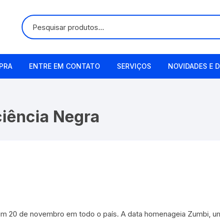
PRA
ENTRE EM CONTATO
SERVIÇOS
NOVIDADES E D
Alugueis
ciência Negra
Manutenção
Remetendo o Item
 20 de novembro em todo o país. A data homenageia Zumbi, um a