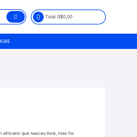
Total:
R$
0,00
ICAS
fricano que nasceu livre, mas foi