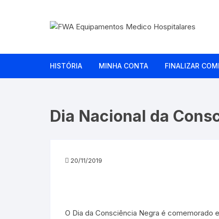
Pular
para
o
conteúdo
HISTÓRIA
MINHA CONTA
FINALIZAR COM
Dia Nacional da Cons
20/11/2019
O Dia da Consciência Negra é comemorado em