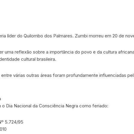
e seria líder do Quilombo dos Palmares. Zumbi morreu em 20 de no
er uma reflexão sobre a importância do povo e da cultura african
ntidade cultural brasileira.
mia entre várias outras áreas foram profundamente influenciadas p
a
 o Dia Nacional da Consciência Negra como feriado:
Nº 5.724/95
2010