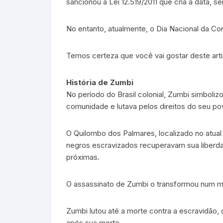
sancionou a Lei 12.519/2011 que cria a data, s
No entanto, atualmente, o Dia Nacional da Co
Temos certeza que você vai gostar deste arti
História de Zumbi
No período do Brasil colonial, Zumbi simboliz
comunidade e lutava pelos direitos do seu po
O Quilombo dos Palmares, localizado no atual
negros escravizados recuperavam sua liberdad
próximas.
O assassinato de Zumbi o transformou num mi
Zumbi lutou até a morte contra a escravidão, 
após sua morte.