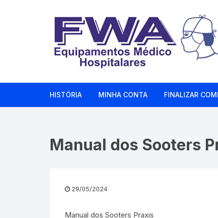
Pular
para
o
conteúdo
HISTÓRIA
MINHA CONTA
FINALIZAR COM
Manual dos Sooters P
29/05/2024
Manual dos Sooters Praxis