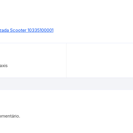
izada Scooter 10335100001
axis
omentário.