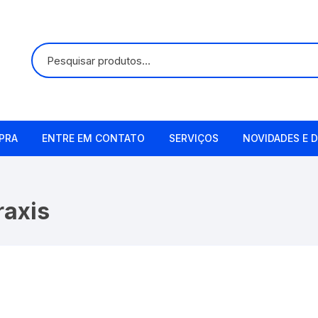
PRA
ENTRE EM CONTATO
SERVIÇOS
NOVIDADES E D
Alugueis
raxis
Manutenção
Remetendo o Item