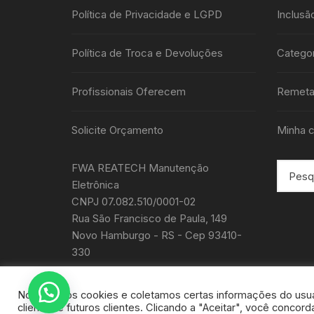
Política de Privacidade e LGPD
Inclusã
Política de Troca e Devoluções
Categor
Profissionais Oferecem
Remeta
Solicite Orçamento
Minha c
FWA REATECH Manutenção
Eletrônica
CNPJ 07.082.510/0001-02
Rua São Francisco de Paula, 149
Novo Hamburgo - RS - Cep 93410-
330
Nós usamos cookies e coletamos certas informações do usuá
clientes e futuros clientes. Clicando a "Aceitar", você conco
Todos os direitos autorais de Reatech -