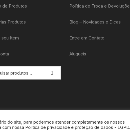
o de Produtos
Política de Troca e Devoluçõe
ias Produtos
Blog – Novidades e Dicas
 seu Item
Entre em Contato
onta
Alugueis
rio do site, para podermos atender completamente os nossos
rda com nossa Política de privacidade e proteção de dados - LGPD