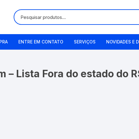
PRA
ENTRE EM CONTATO
SERVIÇOS
NOVIDADES E D
Alugueis
m – Lista Fora do estado do 
Manutenção
Remetendo o Item