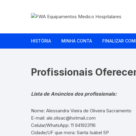
Pular
para
o
conteúdo
HISTÓRIA
MINHA CONTA
FINALIZAR COM
Profissionais Oferece
Lista de Anúncios dos profissionais:
Nome: Alessandra Vieira de Oliveira Sacramento
E-mail: ale.olisac@hotmail.com
Celular/WhatsApp: 11 941923116
Cidade/UF que mora: Santa Isabel SP