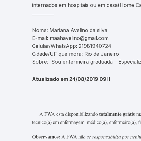
internados em hospitais ou em casa(Home Ca
__________
Nome: Mariana Avelino da silva
E-mail: maahavelino@gmail.com
Celular/WhatsApp: 21981940724
Cidade/UF que mora: Rio de Janeiro
Sobre: Sou enfermeira graduada – Especializ
Atualizado em 24/08/2019 09H
totalmente grátis
A FWA esta disponibilizando
ma
técnico(a) em enfermagem, médico(a), enfermeiro(a), fisi
Observamos:
A FWA nã
o se responsabiliza por nenh