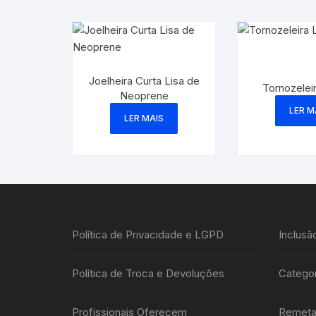
Joelheira Curta Lisa de
Tornozelei
Neoprene
LER M
LER MAIS
Política de Privacidade e LGPD
Inclusã
Política de Troca e Devoluções
Categor
Profissionais Oferecem
Remeta