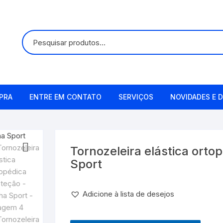
PRA
ENTRE EM CONTATO
SERVIÇOS
NOVIDADES E D
Alugueis
Manutenção
Tornozeleira elástica orto
Sport
Remetendo o Item
Adicione à lista de desejos