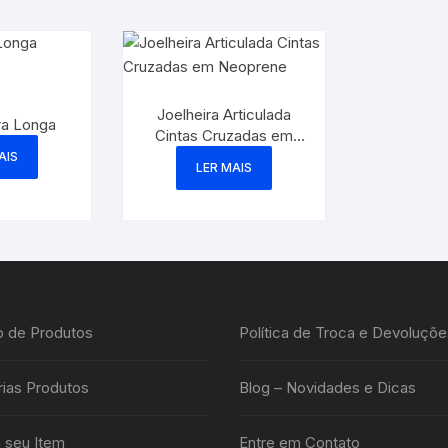
Joelheira Articulada
ra Longa
Cintas Cruzadas em
Neoprene
AIS
LER MAIS
o de Produtos
Política de Troca e Devoluçõe
ias Produtos
Blog – Novidades e Dicas
 seu Item
Entre em Contato