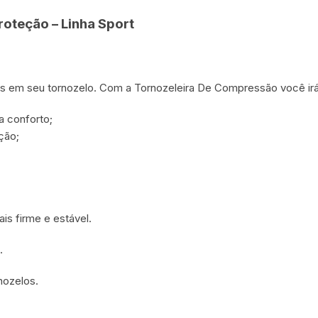
roteção – Linha Sport
 em seu tornozelo. Com a Tornozeleira De Compressão você irá 
a conforto;
ção;
is firme e estável.
.
nozelos.