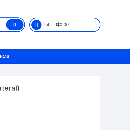
Total:
R$
0,00
ICAS
teral)