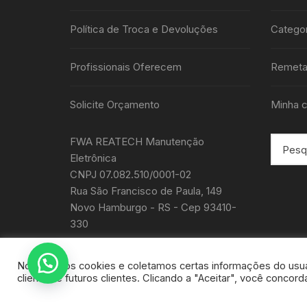
Política de Troca e Devoluções
Categor
Profissionais Oferecem
Remeta
Solicite Orçamento
Minha c
FWA REATECH Manutenção
Eletrônica
CNPJ 07.082.510/0001-02
Rua São Francisco de Paula, 149
Novo Hamburgo - RS - Cep 93410-
330
Nós usamos cookies e coletamos certas informações do usuá
clientes e futuros clientes. Clicando a "Aceitar", você conco
Todos os direitos autorais de Reatech -