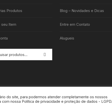
ias Produtos
Blog – Novidades e Dicas
 seu Item
Entre em Contato
onta
Alugueis
rio do site, para podermos atender completamente os nossos
rda com nossa Política de privacidade e proteção de dados - LGPD