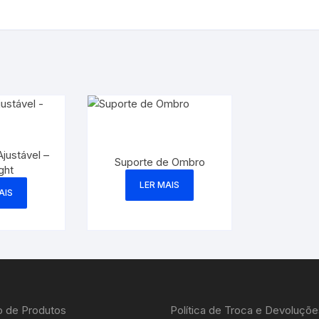
Ajustável –
Suporte de Ombro
ght
LER MAIS
AIS
o de Produtos
Política de Troca e Devoluçõe