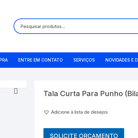
PRA
ENTRE EM CONTATO
SERVIÇOS
NOVIDADES E D
Alugueis
Manutenção
Tala Curta Para Punho (Bila
Remetendo o Item
Adicione à lista de desejos
SOLICITE ORÇAMENTO