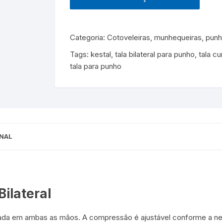
Categoria:
Cotoveleiras, munhequeiras, pun
Tags:
kestal
,
tala bilateral para punho
,
tala c
tala para punho
NAL
Bilateral
lizada em ambas as mãos. A compressão é ajustável conforme a n