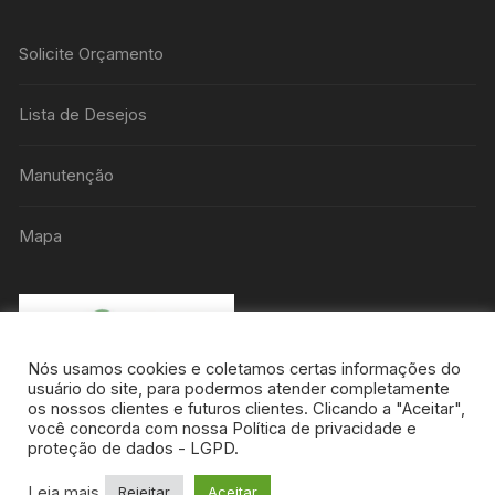
Solicite Orçamento
Lista de Desejos
Manutenção
Mapa
Nós usamos cookies e coletamos certas informações do
usuário do site, para podermos atender completamente
os nossos clientes e futuros clientes. Clicando a "Aceitar",
você concorda com nossa Política de privacidade e
proteção de dados - LGPD.
Leia mais
Rejeitar
Aceitar