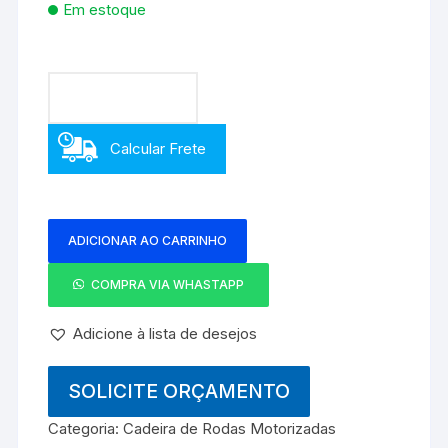
Em estoque
Cadeira
Calcular Frete
de
rodas
motorizada
Winner
ADICIONAR AO CARRINHO
W212
120Kg
COMPRA VIA WHASTAPP
Ultra
light
Adicione à lista de desejos
quantidade
SOLICITE ORÇAMENTO
Categoria:
Cadeira de Rodas Motorizadas