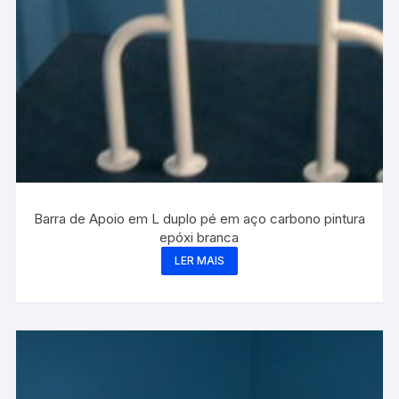
Barra de Apoio em L duplo pé em aço carbono pintura
epóxi branca
LER MAIS