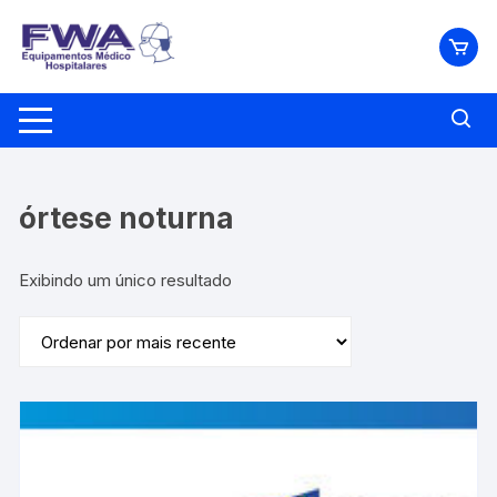
Pular
para
o
conteúdo
órtese noturna
Exibindo um único resultado