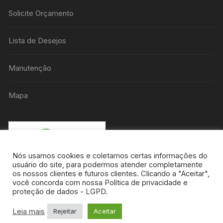
Solicite Orçamento
Lista de Desejos
Manutenção
Mapa
Nós usamos cookies e coletamos certas informações do
usuário do site, para podermos atender completamente
os nossos clientes e futuros clientes. Clicando a "Aceitar",
você concorda com nossa Política de privacidade e
proteção de dados - LGPD.
Leia mais
Rejeitar
Aceitar