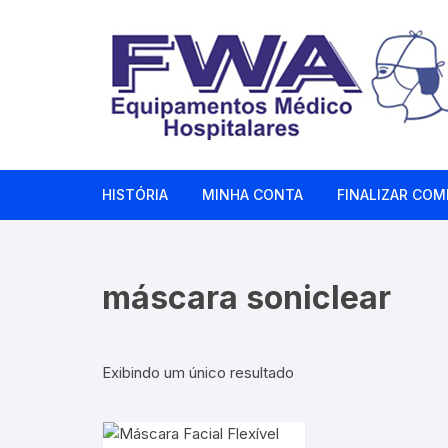
Pular
para
o
conteúdo
HISTÓRIA
MINHA CONTA
FINALIZAR COM
máscara soniclear
Exibindo um único resultado