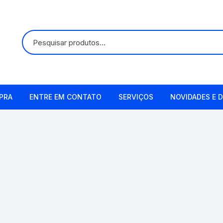
PRA
ENTRE EM CONTATO
SERVIÇOS
NOVIDADES E D
Alugueis
Manutenção
Remetendo o Item