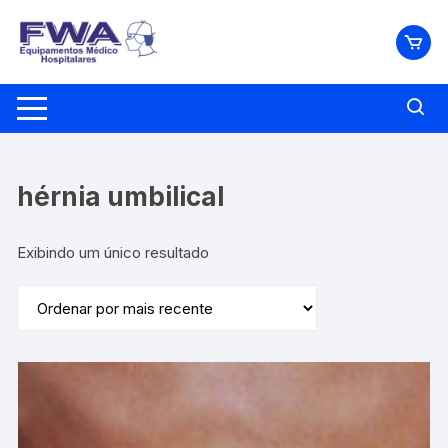
Pular
para
o
conteúdo
hérnia umbilical
Exibindo um único resultado