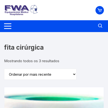
Pular
para
o
conteúdo
fita cirúrgica
Classificado
Mostrando todos os 3 resultados
por
mais
recente