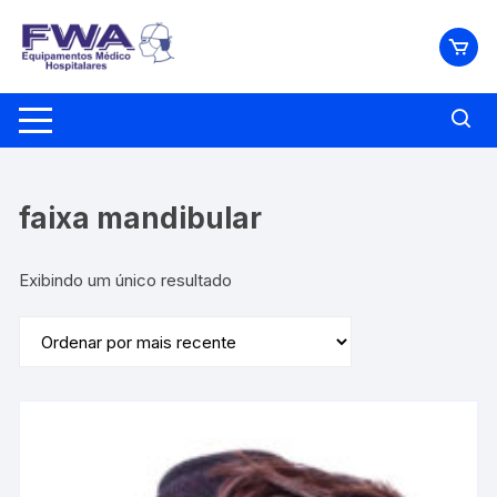
Pular
para
o
conteúdo
faixa mandibular
Exibindo um único resultado