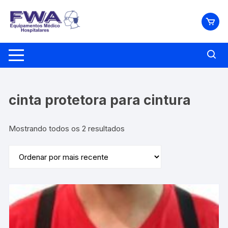
Pular
para
o
conteúdo
cinta protetora para cintura
Classificado
Mostrando todos os 2 resultados
por
mais
recente