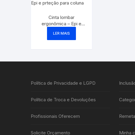
Cinta lombar
ergonômica – Epi e
prteção para coluna
LER MAIS
Política de Privacidade e LGPD
Inclusã
Política de Troca e Devoluções
Categor
Profissionais Oferecem
Remeta
Solicite Orçamento
Minha c