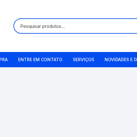
PRA
ENTRE EM CONTATO
SERVIÇOS
NOVIDADES E D
Alugueis
Manutenção
Remetendo o Item