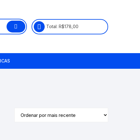
Total:
R$
178,00
ICAS