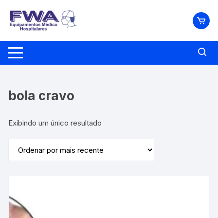
Pular
para
o
conteúdo
bola cravo
Exibindo um único resultado