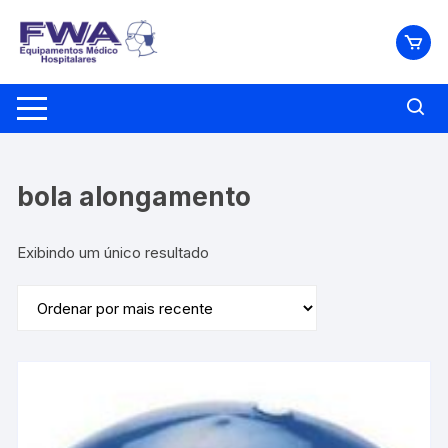
Pular
para
o
conteúdo
bola alongamento
Exibindo um único resultado