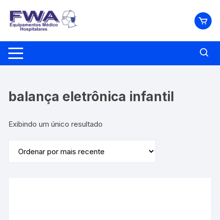
Pular
para
o
conteúdo
balança eletrônica infantil
Exibindo um único resultado