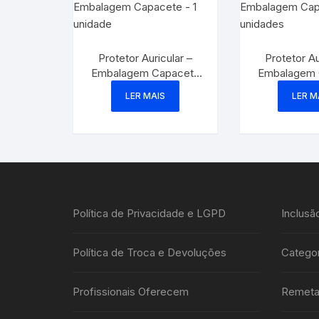
Protetor Auricular –
Protetor Au
Embalagem Capacete
Embalagem 
– 1 unidade
– 10 un
LER MAIS
LER M
Política de Privacidade e LGPD
Inclusã
Política de Troca e Devoluções
Categor
Profissionais Oferecem
Remeta