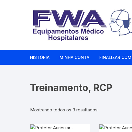
Pular
para
o
conteúdo
HISTÓRIA
MINHA CONTA
FINALIZAR COM
Treinamento, RCP
Classificado
Mostrando todos os 3 resultados
por
mais
recente