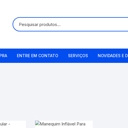
PRA
ENTRE EM CONTATO
SERVIÇOS
NOVIDADES E D
Alugueis
Manutenção
Remetendo o Item