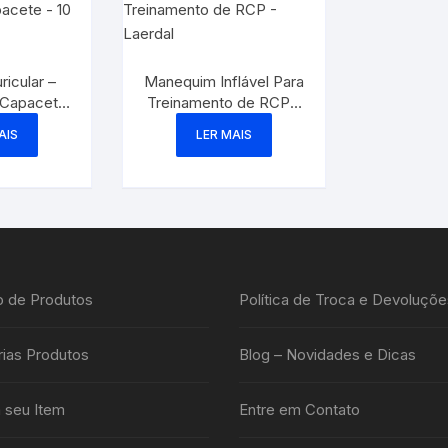
ricular –
Manequim Inflável Para
Capacete
Treinamento de RCP –
idades
Laerdal
AIS
LER MAIS
o de Produtos
Política de Troca e Devoluçõe
ias Produtos
Blog – Novidades e Dicas
 seu Item
Entre em Contato