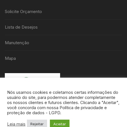
Solicite Orçamento
Lista de Desejos
Manutenção
Mapa
Nós usamos cookies e coletamos certas informações do
usuário do site, para podermos atender completamente
os nossos clientes e futuros clientes. Clicando a "Aceitar",
você concorda com nossa Política de privacidade e
proteção de dados - LGPD.
Leia mais
Rejeitar
Aceitar