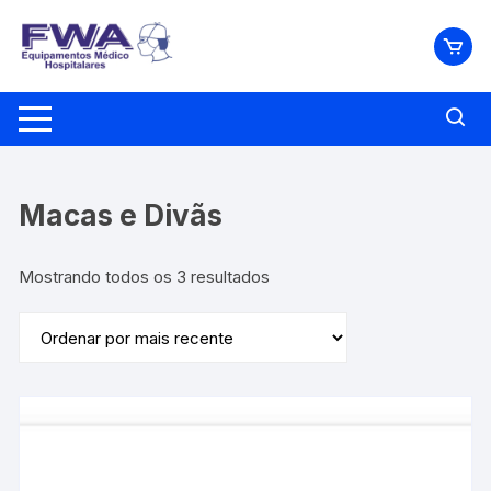
Pular
para
o
conteúdo
Macas e Divãs
Classificado
Mostrando todos os 3 resultados
por
mais
recente