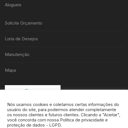
Alugueis
Solicite Orçamento
Lista de Desejos
Manutenção
Mapa
Nós usamos cookies e coletamos certas informações do
usuário do site, para podermos atender completamente
os nossos clientes e futuros clientes. Clicando a "Aceitar",
você concorda com nossa Política de privacidade e
proteção de dados - LGPD.