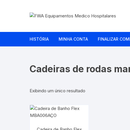
Pular
para
o
conteúdo
HISTÓRIA
MINHA CONTA
FINALIZAR COM
Cadeiras de rodas ma
Exibindo um único resultado
Cadeira de Banho Flex