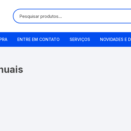
PRA
ENTRE EM CONTATO
SERVIÇOS
NOVIDADES E D
Alugueis
nuais
Manutenção
Remetendo o Item