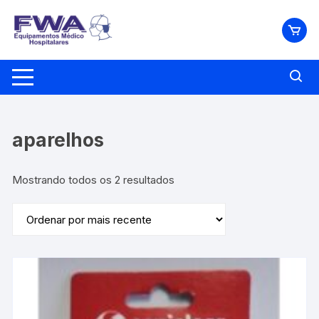
Pular
para
o
conteúdo
aparelhos
Classificado
Mostrando todos os 2 resultados
por
mais
recente